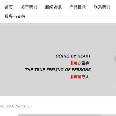
首页
关于我们
新闻资讯
产品目录
联系我们
服务与支持
>
SIGMA PRO 1300