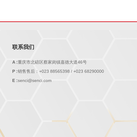
联系我们
A :
重庆市北碚区蔡家岗镇嘉德大道46号
P :
销售售后：+023 88565398 / +023 68290000
E :
senci@senci.com