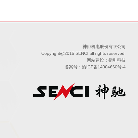
/200W(3.5-7h)
25V宽电压范围 ， 支持过压保护
MAX
40℃
神驰机电股份有限公司
Copyright@2015 SENCI all rights reserved.
℃
网站建设：指引科技
备案号：渝ICP备14004660号-4
0＋次容量＞80%
36*215mm